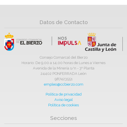
Datos de Contacto
Consejo Comarcal del Bierzo
Horario: De 9,00 a 14,00 horas de Lunes a Viernes
Avenida de la Minería s/n - 3ª Planta
24402 PONFERRADA León
987423551
empleo@ccbierzo.com
Política de privacidad
Aviso legal
Política de cookies
Secciones