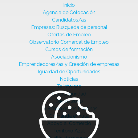
Inicio
Agencia de Colocación
Candidatos/as
Empresas: Búsqueda de personal
Ofertas de Empleo
Observatorio Comarcal de Empleo
Cursos de formación
Asociacionismo
Emprendedores/as y Creación de empresas
Igualdad de Oportunidades
Noticias
Te interesa
Ciberseguridad
Bierzo 2030
La Senda de las Cantinas
Comanda en ruta
Apoyo al Comercio
Territorio Azul