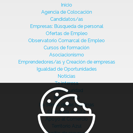
Inicio
Agencia de Colocación
Candidatos/as
Empresas: Búsqueda de personal
Ofertas de Empleo
Observatorio Comarcal de Empleo
Cursos de formación
Asociacionismo
Emprendedores/as y Creación de empresas
Igualdad de Oportunidades
Noticias
Te interesa
Ciberseguridad
Bierzo 2030
La Senda de las Cantinas
Comanda en ruta
Apoyo al Comercio
Territorio Azul