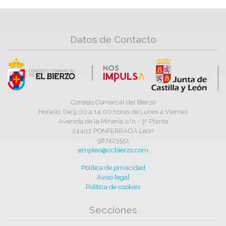
Datos de Contacto
Consejo Comarcal del Bierzo
Horario: De 9,00 a 14,00 horas de Lunes a Viernes
Avenida de la Minería s/n - 3ª Planta
24402 PONFERRADA León
987423551
empleo@ccbierzo.com
Política de privacidad
Aviso legal
Política de cookies
Secciones