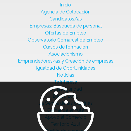
Inicio
Agencia de Colocación
Candidatos/as
Empresas: Búsqueda de personal
Ofertas de Empleo
Observatorio Comarcal de Empleo
Cursos de formación
Asociacionismo
Emprendedores/as y Creación de empresas
Igualdad de Oportunidades
Noticias
Te interesa
Ciberseguridad
Bierzo 2030
La Senda de las Cantinas
Comanda en ruta
Apoyo al Comercio
Territorio Azul