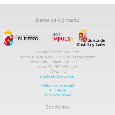
Datos de Contacto
Consejo Comarcal del Bierzo
Horario: De 9,00 a 14,00 horas de Lunes a Viernes
Avenida de la Minería s/n - 3ª Planta
24402 PONFERRADA León
987423551
empleo@ccbierzo.com
Política de privacidad
Aviso legal
Política de cookies
Secciones