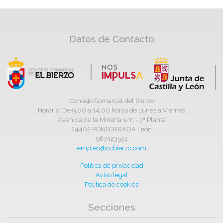
Datos de Contacto
Consejo Comarcal del Bierzo
Horario: De 9,00 a 14,00 horas de Lunes a Viernes
Avenida de la Minería s/n - 3ª Planta
24402 PONFERRADA León
987423551
empleo@ccbierzo.com
Política de privacidad
Aviso legal
Política de cookies
Secciones