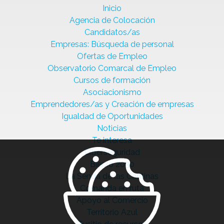
Inicio
Agencia de Colocación
Candidatos/as
Empresas: Búsqueda de personal
Ofertas de Empleo
Observatorio Comarcal de Empleo
Cursos de formación
Asociacionismo
Emprendedores/as y Creación de empresas
Igualdad de Oportunidades
Noticias
Te interesa
Ciberseguridad
Bierzo 2030
La Senda de las Cantinas
Comanda en ruta
Apoyo al Comercio
Territorio Azul