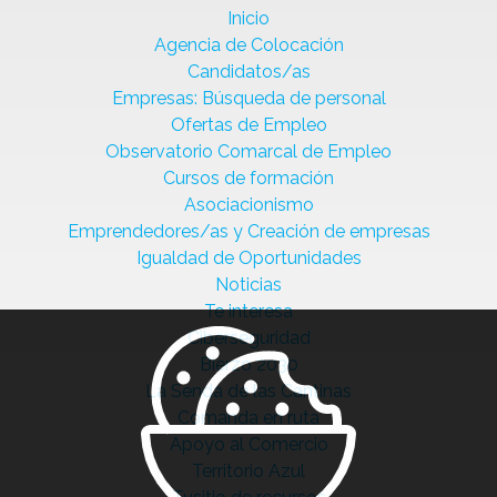
Inicio
Agencia de Colocación
Candidatos/as
Empresas: Búsqueda de personal
Ofertas de Empleo
Observatorio Comarcal de Empleo
Cursos de formación
Asociacionismo
Emprendedores/as y Creación de empresas
Igualdad de Oportunidades
Noticias
Te interesa
Ciberseguridad
Bierzo 2030
La Senda de las Cantinas
Comanda en ruta
Apoyo al Comercio
Territorio Azul