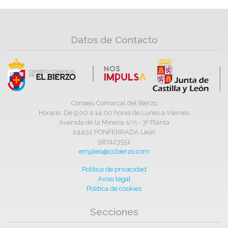
Datos de Contacto
Consejo Comarcal del Bierzo
Horario: De 9,00 a 14,00 horas de Lunes a Viernes
Avenida de la Minería s/n - 3ª Planta
24402 PONFERRADA León
987423551
empleo@ccbierzo.com
Política de privacidad
Aviso legal
Política de cookies
Secciones