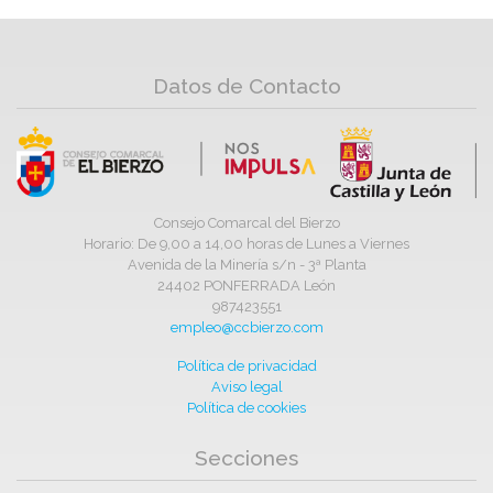
Datos de Contacto
Consejo Comarcal del Bierzo
Horario: De 9,00 a 14,00 horas de Lunes a Viernes
Avenida de la Minería s/n - 3ª Planta
24402 PONFERRADA León
987423551
empleo@ccbierzo.com
Política de privacidad
Aviso legal
Política de cookies
Secciones