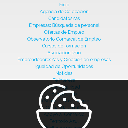
Inicio
Agencia de Colocación
Candidatos/as
Empresas: Búsqueda de personal
Ofertas de Empleo
Observatorio Comarcal de Empleo
Cursos de formación
Asociacionismo
Emprendedores/as y Creación de empresas
Igualdad de Oportunidades
Noticias
Te interesa
Ciberseguridad
Bierzo 2030
La Senda de las Cantinas
Comanda en ruta
Apoyo al Comercio
Territorio Azul