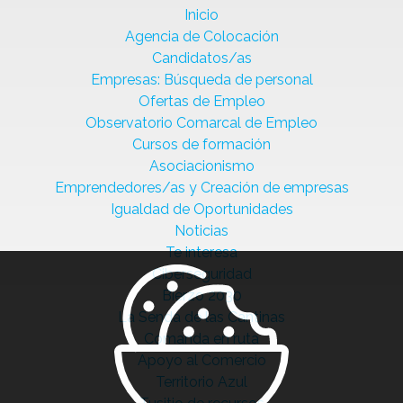
Inicio
Agencia de Colocación
Candidatos/as
Empresas: Búsqueda de personal
Ofertas de Empleo
Observatorio Comarcal de Empleo
Cursos de formación
Asociacionismo
Emprendedores/as y Creación de empresas
Igualdad de Oportunidades
Noticias
Te interesa
Ciberseguridad
Bierzo 2030
La Senda de las Cantinas
Comanda en ruta
Apoyo al Comercio
Territorio Azul