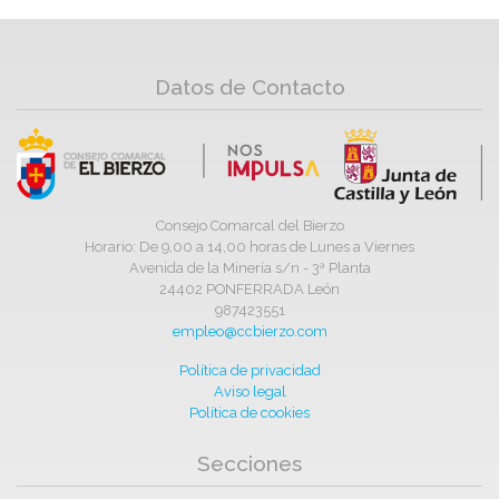
Datos de Contacto
Consejo Comarcal del Bierzo
Horario: De 9,00 a 14,00 horas de Lunes a Viernes
Avenida de la Minería s/n - 3ª Planta
24402 PONFERRADA León
987423551
empleo@ccbierzo.com
Política de privacidad
Aviso legal
Política de cookies
Secciones