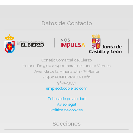
Datos de Contacto
Consejo Comarcal del Bierzo
Horario: De 9,00 a 14,00 horas de Lunes a Viernes
Avenida de la Minería s/n - 3ª Planta
24402 PONFERRADA León
987423551
empleo@ccbierzo.com
Política de privacidad
Aviso legal
Política de cookies
Secciones