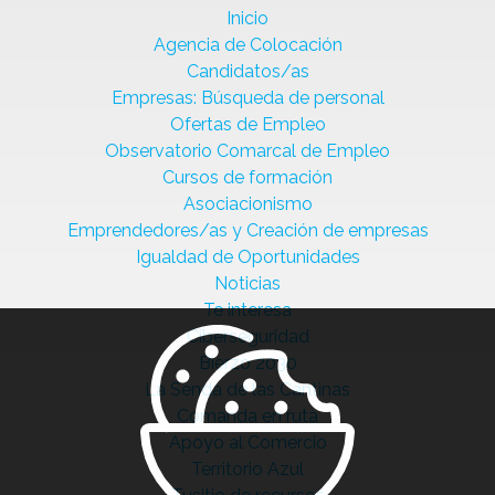
Inicio
Agencia de Colocación
Candidatos/as
Empresas: Búsqueda de personal
Ofertas de Empleo
Observatorio Comarcal de Empleo
Cursos de formación
Asociacionismo
Emprendedores/as y Creación de empresas
Igualdad de Oportunidades
Noticias
Te interesa
Ciberseguridad
Bierzo 2030
La Senda de las Cantinas
Comanda en ruta
Apoyo al Comercio
Territorio Azul