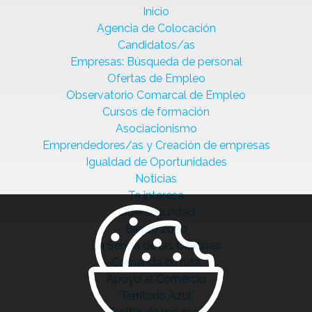
Inicio
Agencia de Colocación
Candidatos/as
Empresas: Búsqueda de personal
Ofertas de Empleo
Observatorio Comarcal de Empleo
Cursos de formación
Asociacionismo
Emprendedores/as y Creación de empresas
Igualdad de Oportunidades
Noticias
Te interesa
Ciberseguridad
Bierzo 2030
La Senda de las Cantinas
Comanda en ruta
Apoyo al Comercio
Territorio Azul