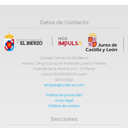
Datos de Contacto
Consejo Comarcal del Bierzo
Horario: De 9,00 a 14,00 horas de Lunes a Viernes
Avenida de la Minería s/n - 3ª Planta
24402 PONFERRADA León
987423551
empleo@ccbierzo.com
Política de privacidad
Aviso legal
Política de cookies
Secciones