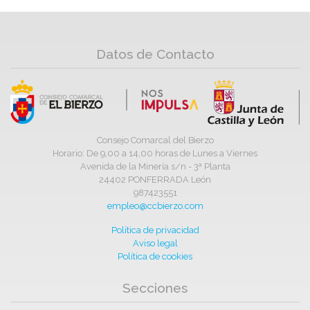
Datos de Contacto
Consejo Comarcal del Bierzo
Horario: De 9,00 a 14,00 horas de Lunes a Viernes
Avenida de la Minería s/n - 3ª Planta
24402 PONFERRADA León
987423551
empleo@ccbierzo.com
Política de privacidad
Aviso legal
Política de cookies
Secciones