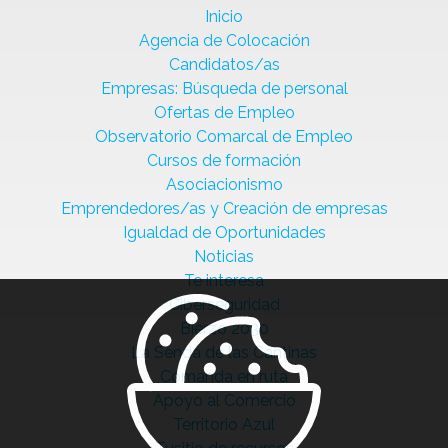
Inicio
Agencia de Colocación
Candidatos/as
Empresas: Búsqueda de personal
Ofertas de Empleo
Observatorio Comarcal de Empleo
Cursos de formación
Asociacionismo
Emprendedores/as y Creación de empresas
Igualdad de Oportunidades
Noticias
Te interesa
Ciberseguridad
Bierzo 2030
La Senda de las Cantinas
Comanda en ruta
Apoyo al Comercio
Territorio Azul