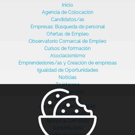
Inicio
Agencia de Colocación
Candidatos/as
Empresas: Búsqueda de personal
Ofertas de Empleo
Observatorio Comarcal de Empleo
Cursos de formación
Asociacionismo
Emprendedores/as y Creación de empresas
Igualdad de Oportunidades
Noticias
Te interesa
Ciberseguridad
Bierzo 2030
La Senda de las Cantinas
Comanda en ruta
Apoyo al Comercio
Territorio Azul