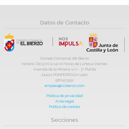
Datos de Contacto
Consejo Comarcal del Bierzo
Horario: De 9,00 a 14,00 horas de Lunes a Viernes
Avenida de la Minería s/n - 3ª Planta
24402 PONFERRADA León
987423551
empleo@ccbierzo.com
Política de privacidad
Aviso legal
Política de cookies
Secciones