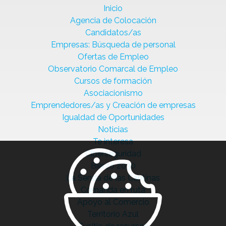
Inicio
Agencia de Colocación
Candidatos/as
Empresas: Búsqueda de personal
Ofertas de Empleo
Observatorio Comarcal de Empleo
Cursos de formación
Asociacionismo
Emprendedores/as y Creación de empresas
Igualdad de Oportunidades
Noticias
Te interesa
Ciberseguridad
Bierzo 2030
La Senda de las Cantinas
Comanda en ruta
Apoyo al Comercio
Territorio Azul