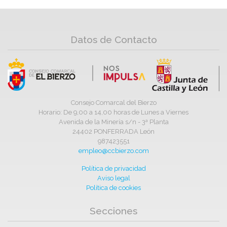
Datos de Contacto
Consejo Comarcal del Bierzo
Horario: De 9,00 a 14,00 horas de Lunes a Viernes
Avenida de la Minería s/n - 3ª Planta
24402 PONFERRADA León
987423551
empleo@ccbierzo.com
Política de privacidad
Aviso legal
Política de cookies
Secciones