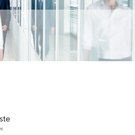
ste
es