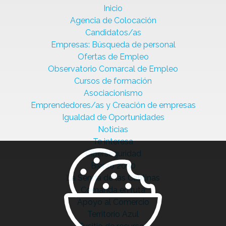
Inicio
Agencia de Colocación
Candidatos/as
Empresas: Búsqueda de personal
Ofertas de Empleo
Observatorio Comarcal de Empleo
Cursos de formación
Asociacionismo
Emprendedores/as y Creación de empresas
Igualdad de Oportunidades
Noticias
Te interesa
Ciberseguridad
Bierzo 2030
La Senda de las Cantinas
Comanda en ruta
Apoyo al Comercio
Territorio Azul