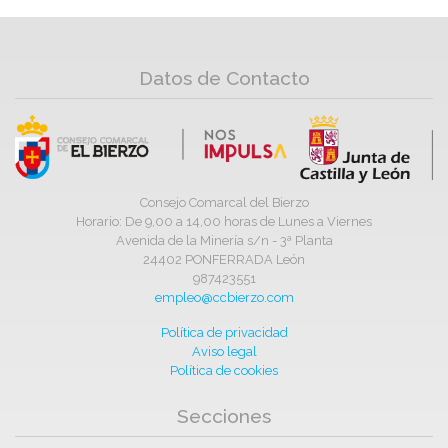
Datos de Contacto
Consejo Comarcal del Bierzo
Horario: De 9,00 a 14,00 horas de Lunes a Viernes
Avenida de la Minería s/n - 3ª Planta
24402 PONFERRADA León
987423551
empleo@ccbierzo.com
Política de privacidad
Aviso legal
Política de cookies
Secciones