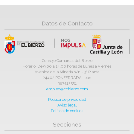
Datos de Contacto
Consejo Comarcal del Bierzo
Horario: De 9,00 a 14,00 horas de Lunes a Viernes
Avenida de la Minería s/n - 3ª Planta
24402 PONFERRADA León
987423551
empleo@ccbierzo.com
Política de privacidad
Aviso legal
Política de cookies
Secciones