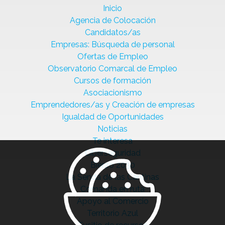
Inicio
Agencia de Colocación
Candidatos/as
Empresas: Búsqueda de personal
Ofertas de Empleo
Observatorio Comarcal de Empleo
Cursos de formación
Asociacionismo
Emprendedores/as y Creación de empresas
Igualdad de Oportunidades
Noticias
Te interesa
Ciberseguridad
Bierzo 2030
La Senda de las Cantinas
Comanda en ruta
Apoyo al Comercio
Territorio Azul