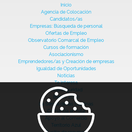
Inicio
Agencia de Colocación
Candidatos/as
Empresas: Búsqueda de personal
Ofertas de Empleo
Observatorio Comarcal de Empleo
Cursos de formación
Asociacionismo
Emprendedores/as y Creación de empresas
Igualdad de Oportunidades
Noticias
Te interesa
Ciberseguridad
Bierzo 2030
La Senda de las Cantinas
Comanda en ruta
Apoyo al Comercio
Territorio Azul