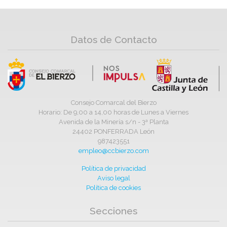
Datos de Contacto
Consejo Comarcal del Bierzo
Horario: De 9,00 a 14,00 horas de Lunes a Viernes
Avenida de la Minería s/n - 3ª Planta
24402 PONFERRADA León
987423551
empleo@ccbierzo.com
Política de privacidad
Aviso legal
Política de cookies
Secciones