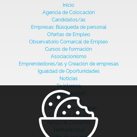
Inicio
Agencia de Colocación
Candidatos/as
Empresas: Búsqueda de personal
Ofertas de Empleo
Observatorio Comarcal de Empleo
Cursos de formación
Asociacionismo
Emprendedores/as y Creación de empresas
Igualdad de Oportunidades
Noticias
Te interesa
Ciberseguridad
Bierzo 2030
La Senda de las Cantinas
Comanda en ruta
Apoyo al Comercio
Territorio Azul