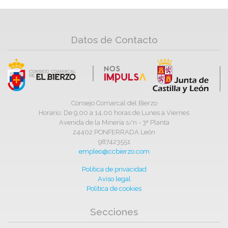
Datos de Contacto
Consejo Comarcal del Bierzo
Horario: De 9,00 a 14,00 horas de Lunes a Viernes
Avenida de la Minería s/n - 3ª Planta
24402 PONFERRADA León
987423551
empleo@ccbierzo.com
Política de privacidad
Aviso legal
Política de cookies
Secciones