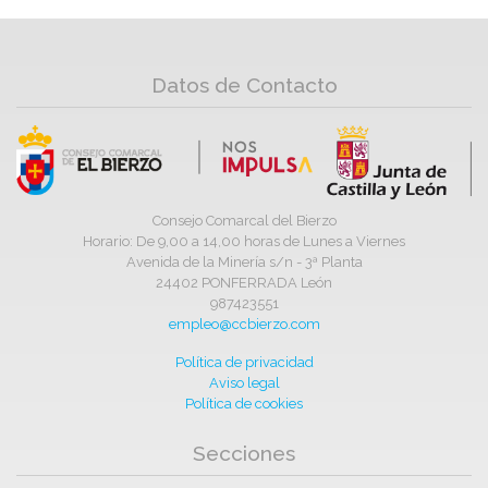
Datos de Contacto
Consejo Comarcal del Bierzo
Horario: De 9,00 a 14,00 horas de Lunes a Viernes
Avenida de la Minería s/n - 3ª Planta
24402 PONFERRADA León
987423551
empleo@ccbierzo.com
Política de privacidad
Aviso legal
Política de cookies
Secciones