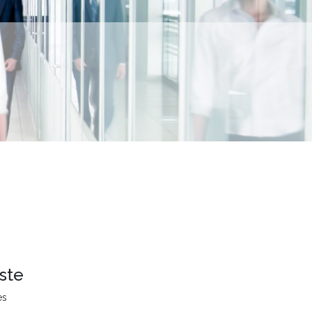
ste
es