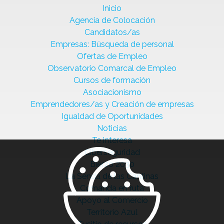
Inicio
Agencia de Colocación
Candidatos/as
Empresas: Búsqueda de personal
Ofertas de Empleo
Observatorio Comarcal de Empleo
Cursos de formación
Asociacionismo
Emprendedores/as y Creación de empresas
Igualdad de Oportunidades
Noticias
Te interesa
Ciberseguridad
Bierzo 2030
La Senda de las Cantinas
Comanda en ruta
Apoyo al Comercio
Territorio Azul