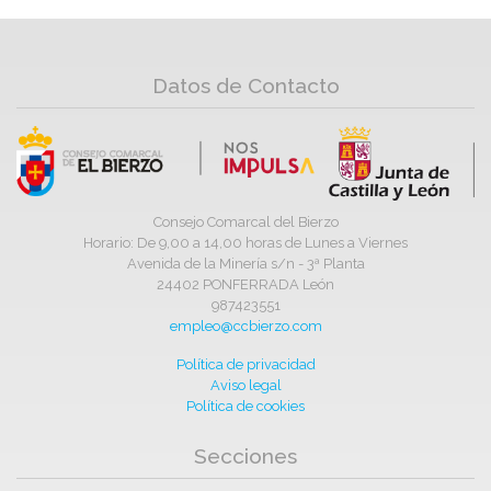
Datos de Contacto
Consejo Comarcal del Bierzo
Horario: De 9,00 a 14,00 horas de Lunes a Viernes
Avenida de la Minería s/n - 3ª Planta
24402 PONFERRADA León
987423551
empleo@ccbierzo.com
Política de privacidad
Aviso legal
Política de cookies
Secciones