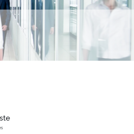
ste
es