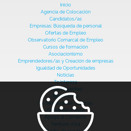
Inicio
Agencia de Colocación
Candidatos/as
Empresas: Búsqueda de personal
Ofertas de Empleo
Observatorio Comarcal de Empleo
Cursos de formación
Asociacionismo
Emprendedores/as y Creación de empresas
Igualdad de Oportunidades
Noticias
Te interesa
Ciberseguridad
Bierzo 2030
La Senda de las Cantinas
Comanda en ruta
Apoyo al Comercio
Territorio Azul