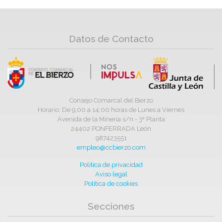
Datos de Contacto
Consejo Comarcal del Bierzo
Horario: De 9,00 a 14,00 horas de Lunes a Viernes
Avenida de la Minería s/n - 3ª Planta
24402 PONFERRADA León
987423551
empleo@ccbierzo.com
Política de privacidad
Aviso legal
Política de cookies
Secciones