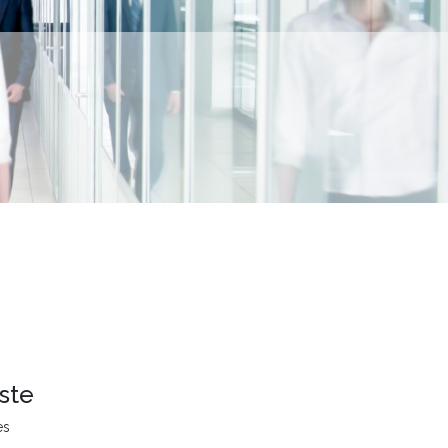
ste
es