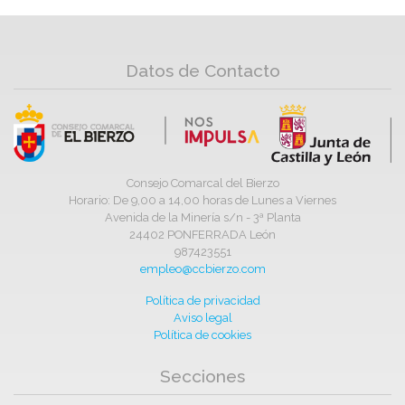
Datos de Contacto
Consejo Comarcal del Bierzo
Horario: De 9,00 a 14,00 horas de Lunes a Viernes
Avenida de la Minería s/n - 3ª Planta
24402 PONFERRADA León
987423551
empleo@ccbierzo.com
Política de privacidad
Aviso legal
Política de cookies
Secciones