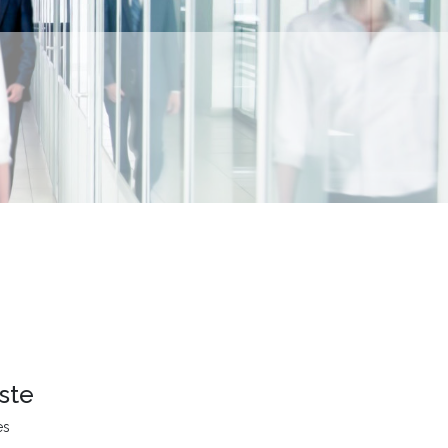
ste
es