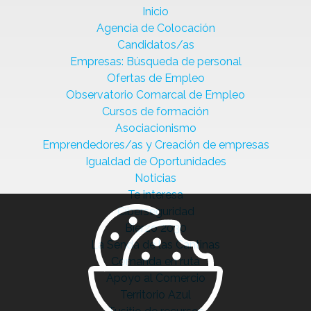
Inicio
Agencia de Colocación
Candidatos/as
Empresas: Búsqueda de personal
Ofertas de Empleo
Observatorio Comarcal de Empleo
Cursos de formación
Asociacionismo
Emprendedores/as y Creación de empresas
Igualdad de Oportunidades
Noticias
Te interesa
Ciberseguridad
Bierzo 2030
La Senda de las Cantinas
Comanda en ruta
Apoyo al Comercio
Territorio Azul