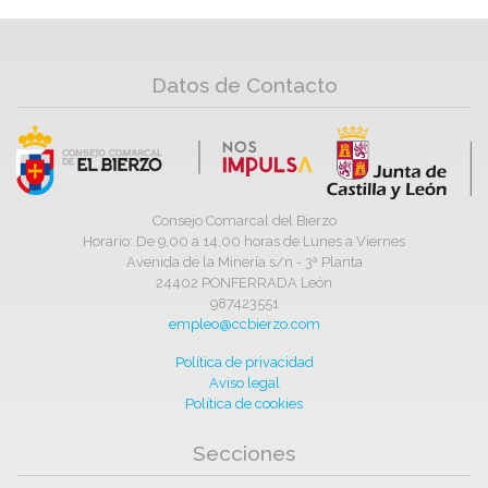
Datos de Contacto
Consejo Comarcal del Bierzo
Horario: De 9,00 a 14,00 horas de Lunes a Viernes
Avenida de la Minería s/n - 3ª Planta
24402 PONFERRADA León
987423551
empleo@ccbierzo.com
Política de privacidad
Aviso legal
Política de cookies
Secciones