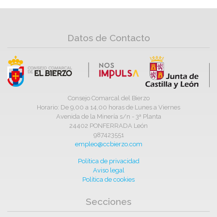
Datos de Contacto
Consejo Comarcal del Bierzo
Horario: De 9,00 a 14,00 horas de Lunes a Viernes
Avenida de la Minería s/n - 3ª Planta
24402 PONFERRADA León
987423551
empleo@ccbierzo.com
Política de privacidad
Aviso legal
Política de cookies
Secciones