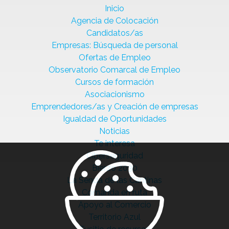
Inicio
Agencia de Colocación
Candidatos/as
Empresas: Búsqueda de personal
Ofertas de Empleo
Observatorio Comarcal de Empleo
Cursos de formación
Asociacionismo
Emprendedores/as y Creación de empresas
Igualdad de Oportunidades
Noticias
Te interesa
Ciberseguridad
Bierzo 2030
La Senda de las Cantinas
Comanda en ruta
Apoyo al Comercio
Territorio Azul