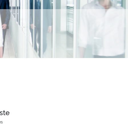
ste
es