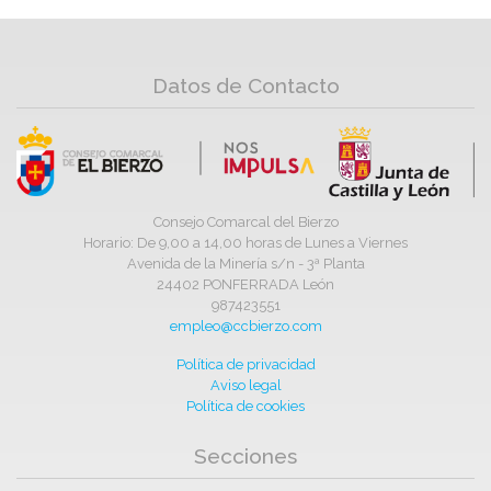
Datos de Contacto
Consejo Comarcal del Bierzo
Horario: De 9,00 a 14,00 horas de Lunes a Viernes
Avenida de la Minería s/n - 3ª Planta
24402 PONFERRADA León
987423551
empleo@ccbierzo.com
Política de privacidad
Aviso legal
Política de cookies
Secciones