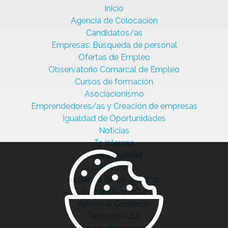
Inicio
Agencia de Colocación
Candidatos/as
Empresas: Búsqueda de personal
Ofertas de Empleo
Observatorio Comarcal de Empleo
Cursos de formación
Asociacionismo
Emprendedores/as y Creación de empresas
Igualdad de Oportunidades
Noticias
Te interesa
Ciberseguridad
Bierzo 2030
La Senda de las Cantinas
Comanda en ruta
Apoyo al Comercio
Territorio Azul