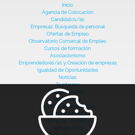
Inicio
Agencia de Colocación
Candidatos/as
Empresas: Búsqueda de personal
Ofertas de Empleo
Observatorio Comarcal de Empleo
Cursos de formación
Asociacionismo
Emprendedores/as y Creación de empresas
Igualdad de Oportunidades
Noticias
Te interesa
Ciberseguridad
Bierzo 2030
La Senda de las Cantinas
Comanda en ruta
Apoyo al Comercio
Territorio Azul