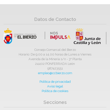
Datos de Contacto
Consejo Comarcal del Bierzo
Horario: De 9,00 a 14,00 horas de Lunes a Viernes
Avenida de la Minería s/n - 3ª Planta
24402 PONFERRADA León
987423551
empleo@ccbierzo.com
Política de privacidad
Aviso legal
Política de cookies
Secciones