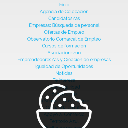
Inicio
Agencia de Colocación
Candidatos/as
Empresas: Búsqueda de personal
Ofertas de Empleo
Observatorio Comarcal de Empleo
Cursos de formación
Asociacionismo
Emprendedores/as y Creación de empresas
Igualdad de Oportunidades
Noticias
Te interesa
Ciberseguridad
Bierzo 2030
La Senda de las Cantinas
Comanda en ruta
Apoyo al Comercio
Territorio Azul