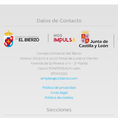
Datos de Contacto
Consejo Comarcal del Bierzo
Horario: De 9,00 a 14,00 horas de Lunes a Viernes
Avenida de la Minería s/n - 3ª Planta
24402 PONFERRADA León
987423551
empleo@ccbierzo.com
Política de privacidad
Aviso legal
Política de cookies
Secciones