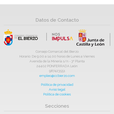
Datos de Contacto
Consejo Comarcal del Bierzo
Horario: De 9,00 a 14,00 horas de Lunes a Viernes
Avenida de la Minería s/n - 3ª Planta
24402 PONFERRADA León
987423551
empleo@ccbierzo.com
Política de privacidad
Aviso legal
Política de cookies
Secciones