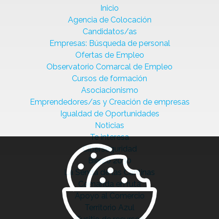
Inicio
Agencia de Colocación
Candidatos/as
Empresas: Búsqueda de personal
Ofertas de Empleo
Observatorio Comarcal de Empleo
Cursos de formación
Asociacionismo
Emprendedores/as y Creación de empresas
Igualdad de Oportunidades
Noticias
Te interesa
Ciberseguridad
Bierzo 2030
La Senda de las Cantinas
Comanda en ruta
Apoyo al Comercio
Territorio Azul