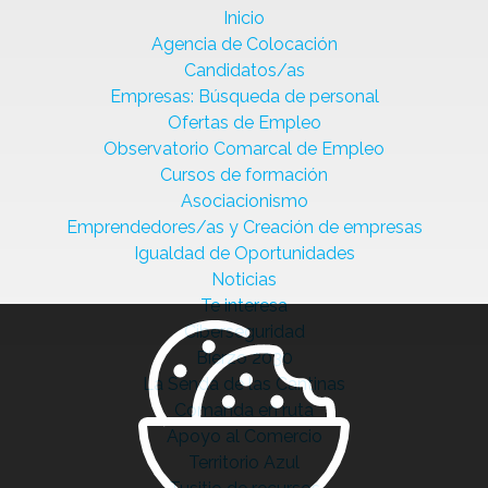
Inicio
Agencia de Colocación
Candidatos/as
Empresas: Búsqueda de personal
Ofertas de Empleo
Observatorio Comarcal de Empleo
Cursos de formación
Asociacionismo
Emprendedores/as y Creación de empresas
Igualdad de Oportunidades
Noticias
Te interesa
Ciberseguridad
Bierzo 2030
La Senda de las Cantinas
Comanda en ruta
Apoyo al Comercio
Territorio Azul