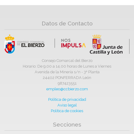
Datos de Contacto
Consejo Comarcal del Bierzo
Horario: De 9,00 a 14,00 horas de Lunes a Viernes
Avenida de la Minería s/n - 3ª Planta
24402 PONFERRADA León
987423551
empleo@ccbierzo.com
Política de privacidad
Aviso legal
Política de cookies
Secciones