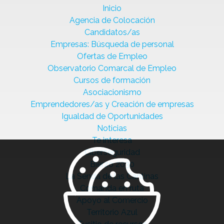
Inicio
Agencia de Colocación
Candidatos/as
Empresas: Búsqueda de personal
Ofertas de Empleo
Observatorio Comarcal de Empleo
Cursos de formación
Asociacionismo
Emprendedores/as y Creación de empresas
Igualdad de Oportunidades
Noticias
Te interesa
Ciberseguridad
Bierzo 2030
La Senda de las Cantinas
Comanda en ruta
Apoyo al Comercio
Territorio Azul