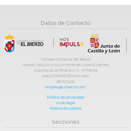
Datos de Contacto
Consejo Comarcal del Bierzo
Horario: De 9,00 a 14,00 horas de Lunes a Viernes
Avenida de la Minería s/n - 3ª Planta
24402 PONFERRADA León
987423551
empleo@ccbierzo.com
Política de privacidad
Aviso legal
Política de cookies
Secciones