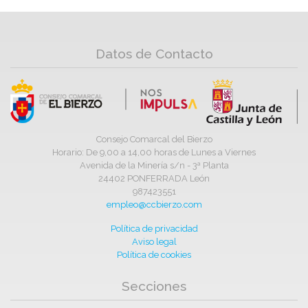
Datos de Contacto
Consejo Comarcal del Bierzo
Horario: De 9,00 a 14,00 horas de Lunes a Viernes
Avenida de la Minería s/n - 3ª Planta
24402 PONFERRADA León
987423551
empleo@ccbierzo.com
Política de privacidad
Aviso legal
Política de cookies
Secciones