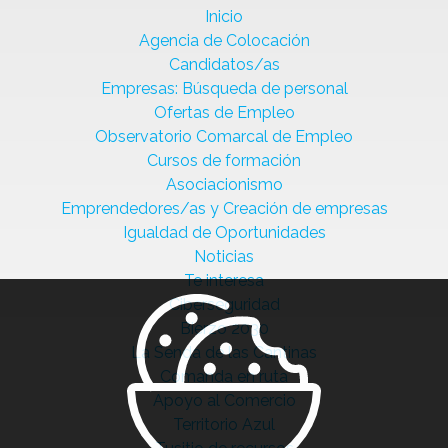
Inicio
Agencia de Colocación
Candidatos/as
Empresas: Búsqueda de personal
Ofertas de Empleo
Observatorio Comarcal de Empleo
Cursos de formación
Asociacionismo
Emprendedores/as y Creación de empresas
Igualdad de Oportunidades
Noticias
Te interesa
Ciberseguridad
Bierzo 2030
La Senda de las Cantinas
Comanda en ruta
Apoyo al Comercio
Territorio Azul