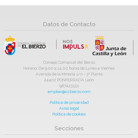
Datos de Contacto
Consejo Comarcal del Bierzo
Horario: De 9,00 a 14,00 horas de Lunes a Viernes
Avenida de la Minería s/n - 3ª Planta
24402 PONFERRADA León
987423551
empleo@ccbierzo.com
Política de privacidad
Aviso legal
Política de cookies
Secciones