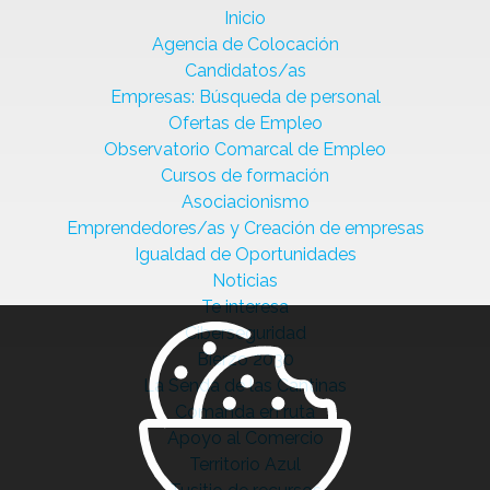
Inicio
Agencia de Colocación
Candidatos/as
Empresas: Búsqueda de personal
Ofertas de Empleo
Observatorio Comarcal de Empleo
Cursos de formación
Asociacionismo
Emprendedores/as y Creación de empresas
Igualdad de Oportunidades
Noticias
Te interesa
Ciberseguridad
Bierzo 2030
La Senda de las Cantinas
Comanda en ruta
Apoyo al Comercio
Territorio Azul