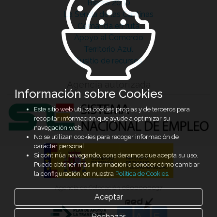
Bierzo 2030
La Senda de las Cantinas
Comanda en ruta
Apoyo al Comercio
Territorio Azul
Tusitio de recursos
Agencia autorizada
Información sobre Cookies
Este sitio web utiliza cookies propias y de terceros para
recopilar información que ayude a optimizar su
navegación web.
No se utilizan cookies para recoger información de
carácter personal.
Si continúa navegando, consideramos que acepta su uso.
Puede obtener más información o conocer cómo cambiar
la configuración, en nuestra
Política de Cookies
.
Agencia de Colocación 0800000037
Aceptar
Rechazar