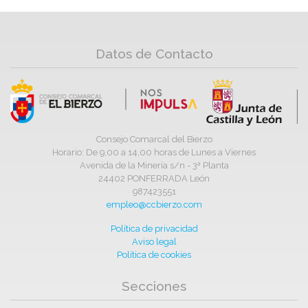
Datos de Contacto
Consejo Comarcal del Bierzo
Horario: De 9,00 a 14,00 horas de Lunes a Viernes
Avenida de la Minería s/n - 3ª Planta
24402 PONFERRADA León
987423551
empleo@ccbierzo.com
Política de privacidad
Aviso legal
Política de cookies
Secciones