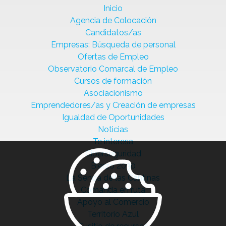
Inicio
Agencia de Colocación
Candidatos/as
Empresas: Búsqueda de personal
Ofertas de Empleo
Observatorio Comarcal de Empleo
Cursos de formación
Asociacionismo
Emprendedores/as y Creación de empresas
Igualdad de Oportunidades
Noticias
Te interesa
Ciberseguridad
Bierzo 2030
La Senda de las Cantinas
Comanda en ruta
Apoyo al Comercio
Territorio Azul