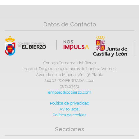
Datos de Contacto
Consejo Comarcal del Bierzo
Horario: De 9,00 a 14,00 horas de Lunes a Viernes
Avenida de la Minería s/n - 3ª Planta
24402 PONFERRADA León
987423551
empleo@ccbierzo.com
Política de privacidad
Aviso legal
Política de cookies
Secciones