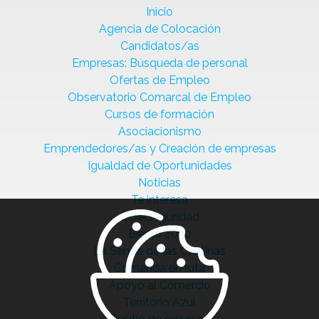
Inicio
Agencia de Colocación
Candidatos/as
Empresas: Búsqueda de personal
Ofertas de Empleo
Observatorio Comarcal de Empleo
Cursos de formación
Asociacionismo
Emprendedores/as y Creación de empresas
Igualdad de Oportunidades
Noticias
Te interesa
Ciberseguridad
Bierzo 2030
La Senda de las Cantinas
Comanda en ruta
Apoyo al Comercio
Territorio Azul