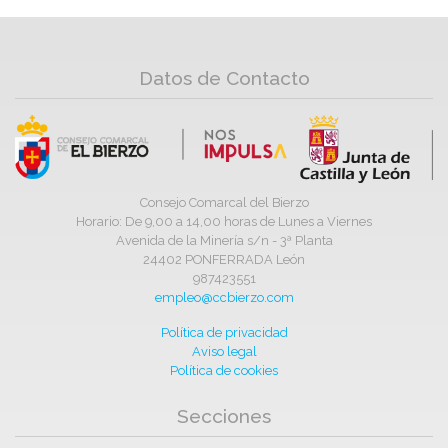
Datos de Contacto
Consejo Comarcal del Bierzo
Horario: De 9,00 a 14,00 horas de Lunes a Viernes
Avenida de la Minería s/n - 3ª Planta
24402 PONFERRADA León
987423551
empleo@ccbierzo.com
Política de privacidad
Aviso legal
Política de cookies
Secciones