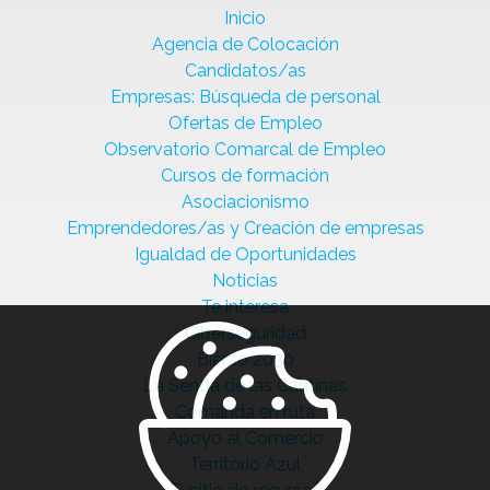
Inicio
Agencia de Colocación
Candidatos/as
Empresas: Búsqueda de personal
Ofertas de Empleo
Observatorio Comarcal de Empleo
Cursos de formación
Asociacionismo
Emprendedores/as y Creación de empresas
Igualdad de Oportunidades
Noticias
Te interesa
Ciberseguridad
Bierzo 2030
La Senda de las Cantinas
Comanda en ruta
Apoyo al Comercio
Territorio Azul