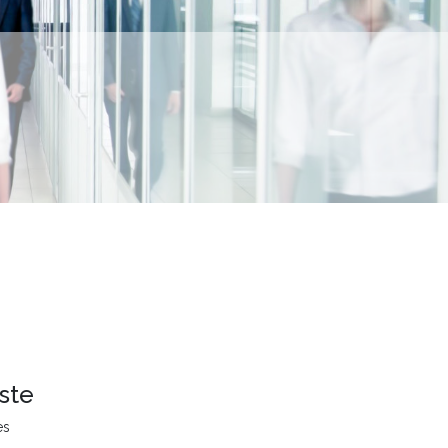
ste
es