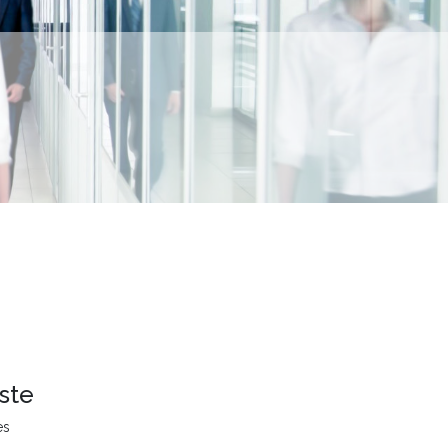
ste
es