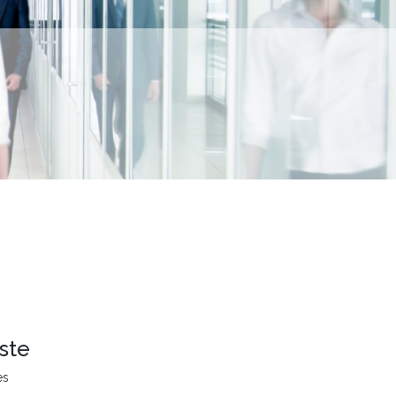
ste
es