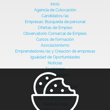
Inicio
Agencia de Colocación
Candidatos/as
Empresas: Búsqueda de personal
Ofertas de Empleo
Observatorio Comarcal de Empleo
Cursos de formación
Asociacionismo
Emprendedores/as y Creación de empresas
Igualdad de Oportunidades
Noticias
Te interesa
Ciberseguridad
Bierzo 2030
La Senda de las Cantinas
Comanda en ruta
Apoyo al Comercio
Territorio Azul