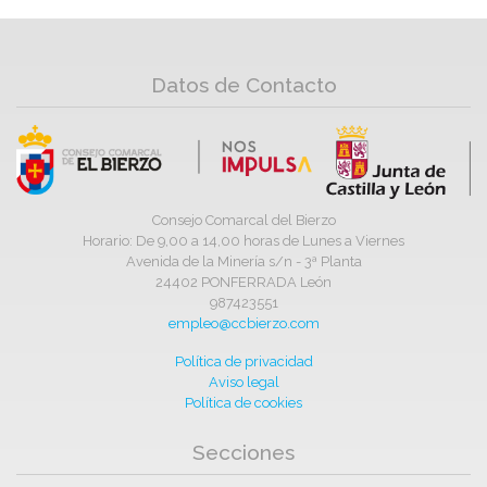
Datos de Contacto
Consejo Comarcal del Bierzo
Horario: De 9,00 a 14,00 horas de Lunes a Viernes
Avenida de la Minería s/n - 3ª Planta
24402 PONFERRADA León
987423551
empleo@ccbierzo.com
Política de privacidad
Aviso legal
Política de cookies
Secciones