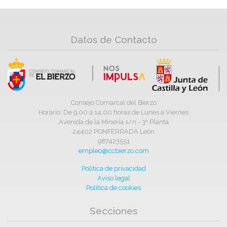
Datos de Contacto
Consejo Comarcal del Bierzo
Horario: De 9,00 a 14,00 horas de Lunes a Viernes
Avenida de la Minería s/n - 3ª Planta
24402 PONFERRADA León
987423551
empleo@ccbierzo.com
Política de privacidad
Aviso legal
Política de cookies
Secciones