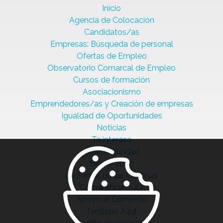
Inicio
Agencia de Colocación
Candidatos/as
Empresas: Búsqueda de personal
Ofertas de Empleo
Observatorio Comarcal de Empleo
Cursos de formación
Asociacionismo
Emprendedores/as y Creación de empresas
Igualdad de Oportunidades
Noticias
Te interesa
Ciberseguridad
Bierzo 2030
La Senda de las Cantinas
Comanda en ruta
Apoyo al Comercio
Territorio Azul