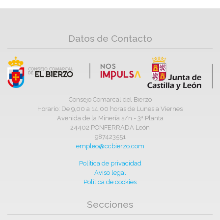
Datos de Contacto
Consejo Comarcal del Bierzo
Horario: De 9,00 a 14,00 horas de Lunes a Viernes
Avenida de la Minería s/n - 3ª Planta
24402 PONFERRADA León
987423551
empleo@ccbierzo.com
Política de privacidad
Aviso legal
Política de cookies
Secciones