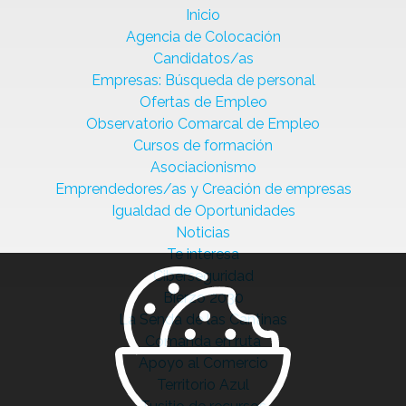
Inicio
Agencia de Colocación
Candidatos/as
Empresas: Búsqueda de personal
Ofertas de Empleo
Observatorio Comarcal de Empleo
Cursos de formación
Asociacionismo
Emprendedores/as y Creación de empresas
Igualdad de Oportunidades
Noticias
Te interesa
Ciberseguridad
Bierzo 2030
La Senda de las Cantinas
Comanda en ruta
Apoyo al Comercio
Territorio Azul