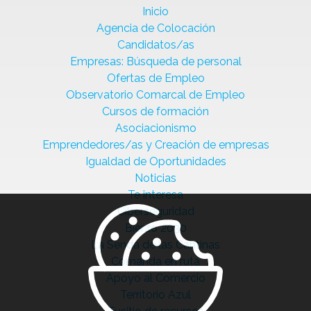
Inicio
Agencia de Colocación
Candidatos/as
Empresas: Búsqueda de personal
Ofertas de Empleo
Observatorio Comarcal de Empleo
Cursos de formación
Asociacionismo
Emprendedores/as y Creación de empresas
Igualdad de Oportunidades
Noticias
Te interesa
Ciberseguridad
Bierzo 2030
La Senda de las Cantinas
Comanda en ruta
Apoyo al Comercio
Territorio Azul