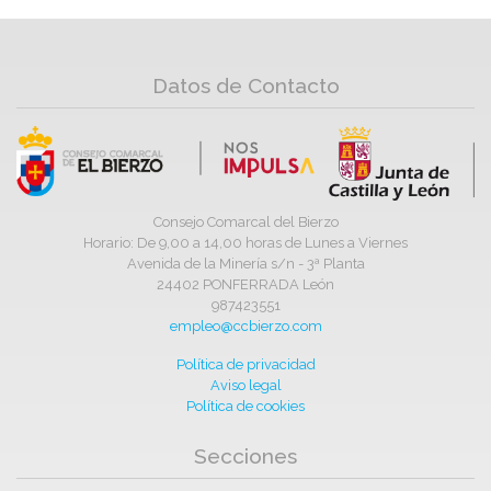
Datos de Contacto
Consejo Comarcal del Bierzo
Horario: De 9,00 a 14,00 horas de Lunes a Viernes
Avenida de la Minería s/n - 3ª Planta
24402 PONFERRADA León
987423551
empleo@ccbierzo.com
Política de privacidad
Aviso legal
Política de cookies
Secciones