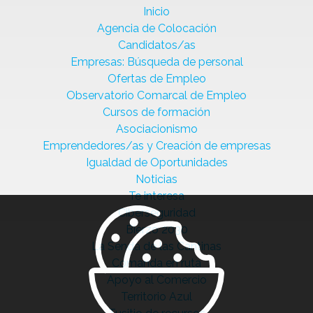
Inicio
Agencia de Colocación
Candidatos/as
Empresas: Búsqueda de personal
Ofertas de Empleo
Observatorio Comarcal de Empleo
Cursos de formación
Asociacionismo
Emprendedores/as y Creación de empresas
Igualdad de Oportunidades
Noticias
Te interesa
Ciberseguridad
Bierzo 2030
La Senda de las Cantinas
Comanda en ruta
Apoyo al Comercio
Territorio Azul