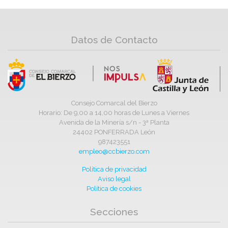
Datos de Contacto
Consejo Comarcal del Bierzo
Horario: De 9,00 a 14,00 horas de Lunes a Viernes
Avenida de la Minería s/n - 3ª Planta
24402 PONFERRADA León
987423551
empleo@ccbierzo.com
Política de privacidad
Aviso legal
Política de cookies
Secciones