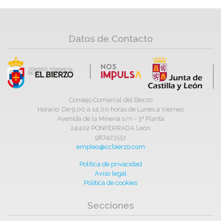
Datos de Contacto
Consejo Comarcal del Bierzo
Horario: De 9,00 a 14,00 horas de Lunes a Viernes
Avenida de la Minería s/n - 3ª Planta
24402 PONFERRADA León
987423551
empleo@ccbierzo.com
Política de privacidad
Aviso legal
Política de cookies
Secciones