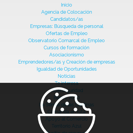
Inicio
Agencia de Colocación
Candidatos/as
Empresas: Búsqueda de personal
Ofertas de Empleo
Observatorio Comarcal de Empleo
Cursos de formación
Asociacionismo
Emprendedores/as y Creación de empresas
Igualdad de Oportunidades
Noticias
Te interesa
Ciberseguridad
Bierzo 2030
La Senda de las Cantinas
Comanda en ruta
Apoyo al Comercio
Territorio Azul