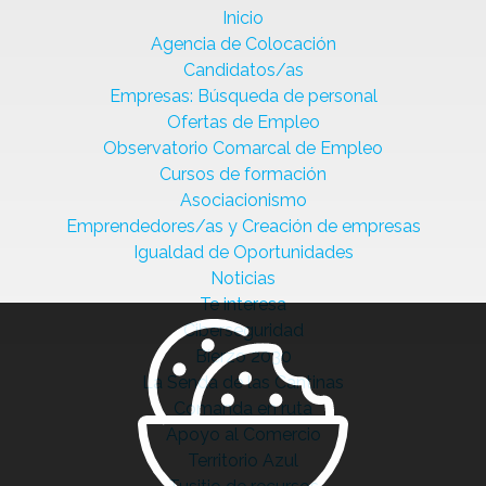
Inicio
Agencia de Colocación
Candidatos/as
Empresas: Búsqueda de personal
Ofertas de Empleo
Observatorio Comarcal de Empleo
Cursos de formación
Asociacionismo
Emprendedores/as y Creación de empresas
Igualdad de Oportunidades
Noticias
Te interesa
Ciberseguridad
Bierzo 2030
La Senda de las Cantinas
Comanda en ruta
Apoyo al Comercio
Territorio Azul