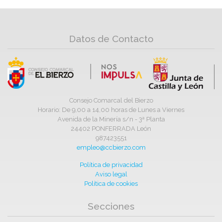
Datos de Contacto
Consejo Comarcal del Bierzo
Horario: De 9,00 a 14,00 horas de Lunes a Viernes
Avenida de la Minería s/n - 3ª Planta
24402 PONFERRADA León
987423551
empleo@ccbierzo.com
Política de privacidad
Aviso legal
Política de cookies
Secciones